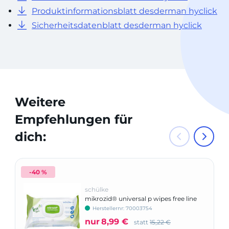
Produktinformationsblatt desderman hyclick
Sicherheitsdatenblatt desderman hyclick
Weitere
Empfehlungen für
dich:
-40 %
schülke
mikrozid® universal p wipes free line
Herstellernr: 70003754
nur
8,99 €
statt
15,22 €