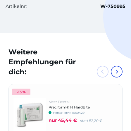
Artikelnr:
W-750995
Weitere
Empfehlungen für
dich:
-13 %
Merz Dental
Preciform® N HardBite
Herstellernr: 1060429
nur
45,44 €
statt
52,20 €