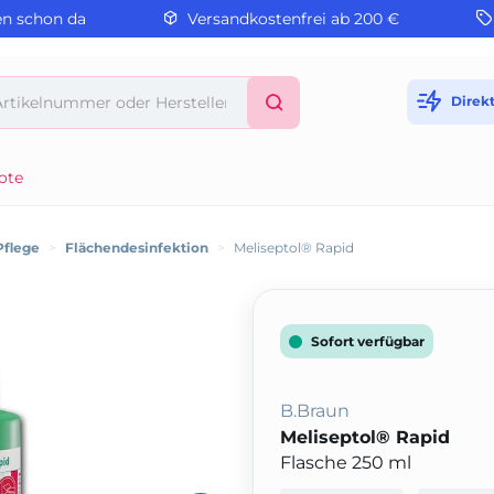
en schon da
Versandkostenfrei ab 200 €
Direk
ote
Pflege
>
Flächendesinfektion
>
Meliseptol® Rapid
Sofort verfügbar
B.Braun
Meliseptol® Rapid
Flasche 250 ml