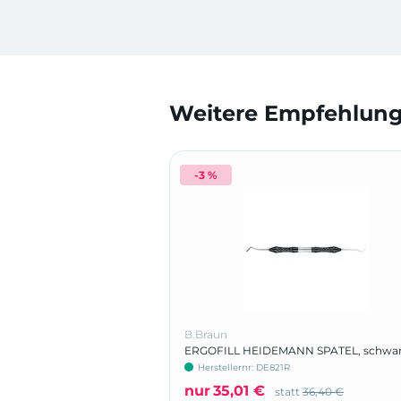
Weitere Empfehlunge
-3 %
B.Braun
ERGOFILL HEIDEMANN SPATEL, schwa
Herstellernr: DE821R
nur
35,01 €
statt
36,40 €