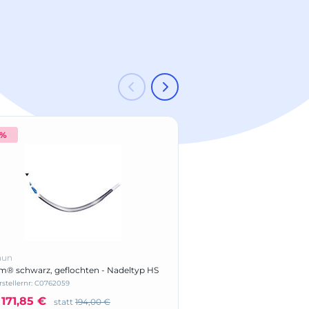
 %
aun
B.Braun
am® schwarz, geflochten - Nadeltyp HS
Feine Schere
rstellernr: C0762059
Herstellernr: BC064R
171,85 €
nur
54,05 €
statt
194,00 €