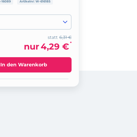
-16089
Artikelnr:
W-616185
statt
6,31 €
*
nur
4,29 €
In den Warenkorb