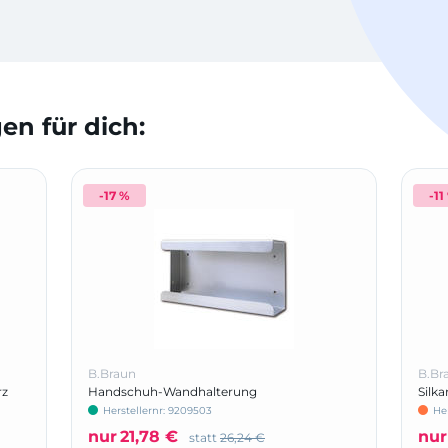
n für dich:
-17 %
-11
B.Braun
B.Br
rz
Handschuh-Wandhalterung
Silk
15
Herstellernr: 9209503
He
nur
21,78 €
nur
statt
26,24 €