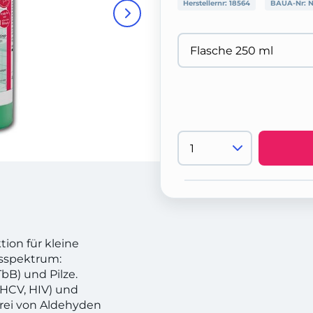
Herstellernr:
18564
BAUA-Nr:
N
ion für kleine
sspektrum:
bB) und Pilze.
 HCV, HIV) und
Frei von Aldehyden