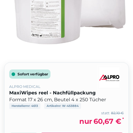
Sofort verfügbar
ALPRO MEDICAL
MaxiWipes reel - Nachfüllpackung
Format 17 x 26 cm, Beutel 4 x 250 Tücher
Herstellernr:
4613
Artikelnr:
W-453884
statt
82,10 €
*
nur
60,67 €