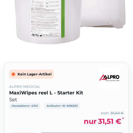
Kein Lager-Artikel
ALPRO MEDICAL
MaxiWipes reel L - Starter Kit
Set
Herstellernr:
4741
Artikelnr:
W-896293
statt
35,50 €
*
nur
31,51 €