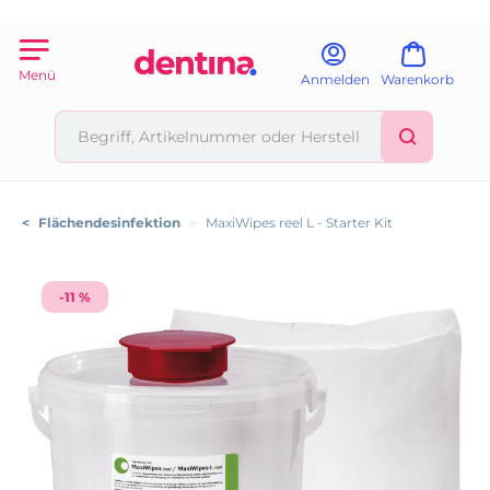
Menü
Anmelden
Warenkorb
<
Flächendesinfektion
>
MaxiWipes reel L - Starter Kit
-11 %