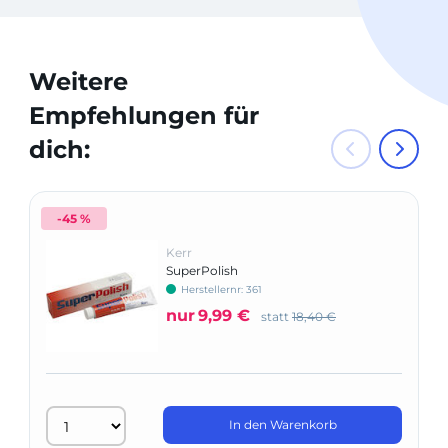
Weitere
Empfehlungen für
dich:
-45 %
Kerr
SuperPolish
Herstellernr: 361
nur
9,99 €
statt
18,40 €
In den Warenkorb