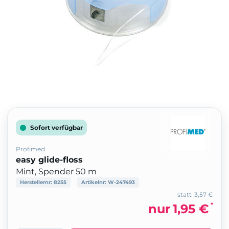
Sofort verfügbar
Profimed
easy glide-floss
Mint, Spender 50 m
Herstellernr:
8255
Artikelnr:
W-247493
statt
3,57 €
*
nur
1,95 €