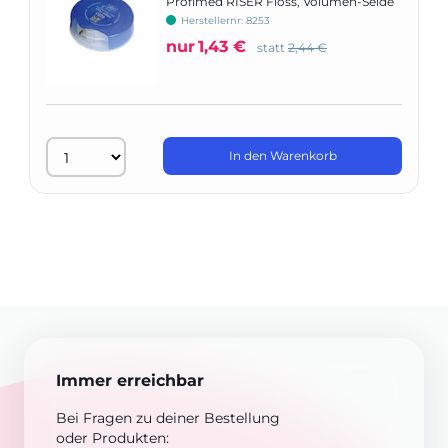
Profimed RISER Floss, Volumen-Seide
Herstellernr: 8253
nur
1,43 €
statt
2,44 €
In den Warenkorb
Immer erreichbar
Bei Fragen zu deiner Bestellung
oder Produkten: