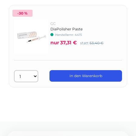
-30 %
GC
DiaPolisher Paste
Herstellernr: 4415
nur
37,31 €
statt
53,40 €
In den Warenkorb