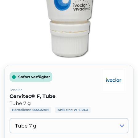
Sofort verfügbar
Ivoclar
Cervitec® F, Tube
Tube 7 g
Herstellernr:
665502AN
Artikelnr:
W-610131