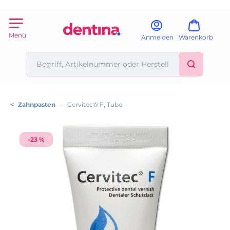
Menü
Anmelden
Warenkorb
<
Zahnpasten
>
Cervitec® F, Tube
-23 %