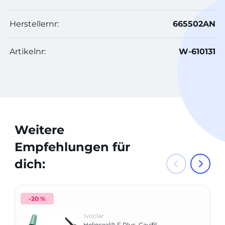
Herstellernr:
665502AN
Artikelnr:
W-610131
Weitere
Empfehlungen für
dich:
-20 %
Ivoclar
Helioseal® F Plus, Cavifil