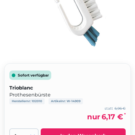
Sofort verfügbar
Trioblanc
Prothesenbürste
Herstellernr:
102010
Artikelnr:
W-14909
statt
6,96 €
*
nur
6,17 €