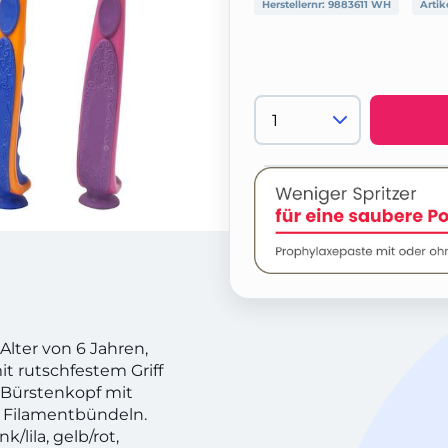
Herstellernr:
9883611 WH
Artik
Alter von 6 Jahren,
it rutschfestem Griff
Bürstenkopf mit
7 Filamentbündeln.
/lila, gelb/rot,