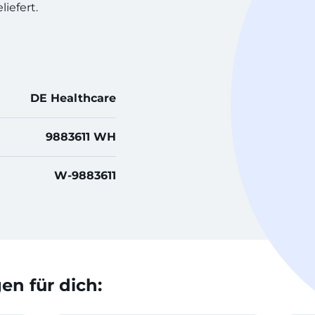
iefert.
DE Healthcare
9883611 WH
W-9883611
n für dich: