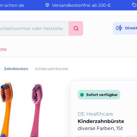
en schon da
Versandkostenfrei ab 200 €
Direk
ote
>
Zahnbürsten
>
Kinderzahnbürste
Sofort verfügbar
DE Healthcare
Kinderzahnbürste
diverse Farben, 1St