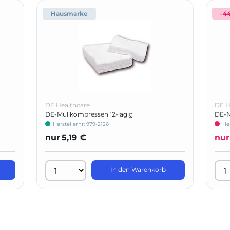
Hausmarke
-4
DE Healthcare
DE H
DE-Mullkompressen 12-lagig
DE-N
Herstellernr: 979-2126
He
nur
5,19 €
nur
In den Warenkorb