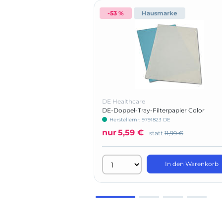
-53 %
Hausmarke
DE Healthcare
DE-Doppel-Tray-Filterpapier Color
Herstellernr: 9791823 DE
nur
5,59 €
statt
11,99 €
In den Warenkorb