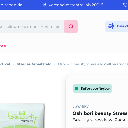
en schon da
Versandkostenfrei ab 200 €
Direk
ote
rtikel
>
Steriles Arbeitsfeld
>
Oshibori beauty Stressless Wellnesstüch
Sofort verfügbar
Coolike
Oshibori beauty Stres
Beauty stressless, Pack