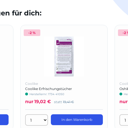
n für dich:
-2 %
-2
Coolike
Cool
Coolike Erfrischungstücher
Oshi
Herstellernr: 1734 41050
He
nur
19,02 €
nur
statt
19,41 €
In den Warenkorb