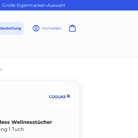
Große Eigenmarken-Auswahl
tbestellung
Anmelden
er
sless Wellnesstücher
ung 1 Tuch