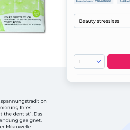
Herstellernr:
178461000
Artike
ntspannungstradition
imierung Ihres
t the dentist“. Das
wendung geeignet.
er Mikrowelle