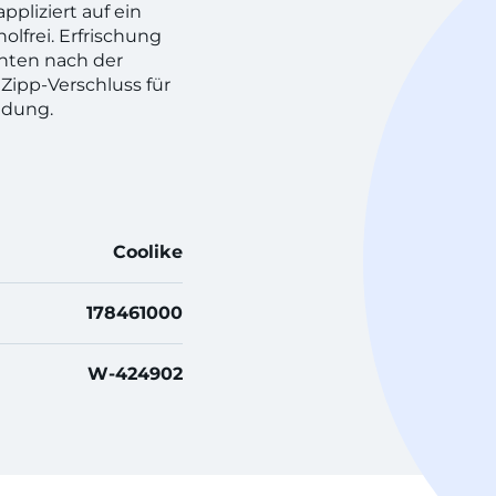
appliziert auf ein
olfrei. Erfrischung
nten nach der
Zipp-Verschluss für
ndung.
Coolike
178461000
W-424902