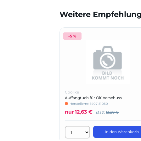
Weitere Empfehlunge
-5 %
Coolike
Auffangtuch für Ölüberschuss
Herstellernr: 1407 81050
nur
12,63 €
statt
13,29 €
In den Warenkorb