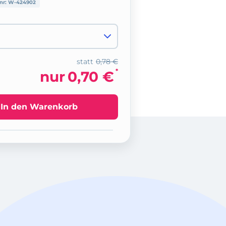
lnr:
W-424902
statt
0,78 €
*
nur
0,70 €
In den Warenkorb