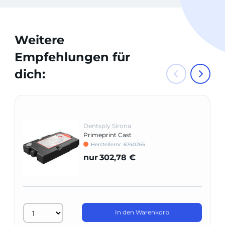
Weitere
Empfehlungen für
dich:
Dentsply Sirona
Primeprint Cast
Herstellernr: 6740265
nur
302,78 €
In den Warenkorb