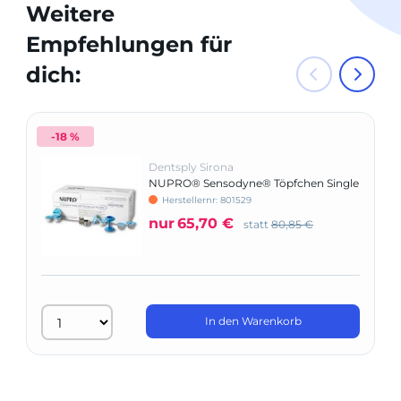
Weitere
Empfehlungen für
dich:
-18 %
Dentsply Sirona
NUPRO® Sensodyne® Töpfchen Single
Dose ohne Fluorid
Herstellernr: 801529
nur
65,70 €
statt
80,85 €
In den Warenkorb