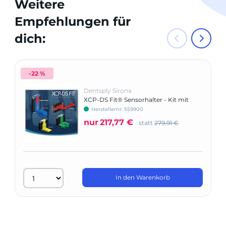
Weitere
Empfehlungen für
dich:
-22 %
Dentsply Sirona
XCP-DS Fit® Sensorhalter - Kit mit
XCP-ORA
Herstellernr: 559900
nur
217,77 €
statt
279,91 €
In den Warenkorb