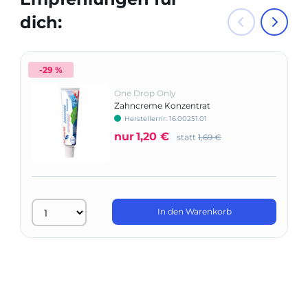
dich:
-29 %
One Drop Only
Zahncreme Konzentrat
Herstellernr: 16.00251.01
nur
1,20 €
statt
1,69 €
In den Warenkorb