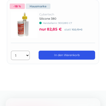
-18 %
Hausmarke
Cybertech
Silicone 380
Herstellernr: 9002810 CT
nur
82,85 €
statt
102,19 €
In den Warenkorb