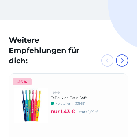
Weitere
Empfehlungen für
dich:
-15 %
TePe
TePe Kids Extra Soft
Herstellernr: 339691
nur
1,43 €
statt
1,69 €