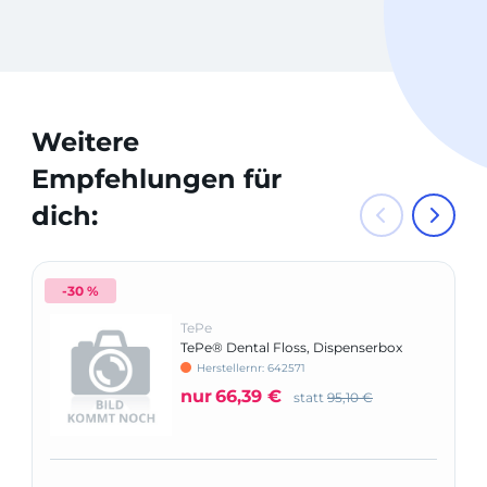
Weitere
Empfehlungen für
dich:
-30 %
TePe
TePe® Dental Floss, Dispenserbox
Herstellernr: 642571
nur
66,39 €
statt
95,10 €