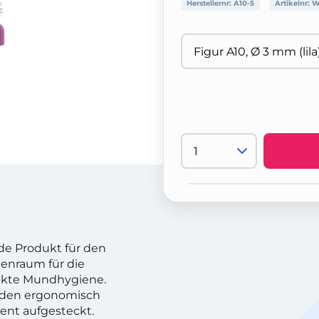
Herstellernr:
A10-5
Artikelnr:
W
de Produkt für den
henraum für die
ekte Mundhygiene.
f den ergonomisch
ent aufgesteckt.