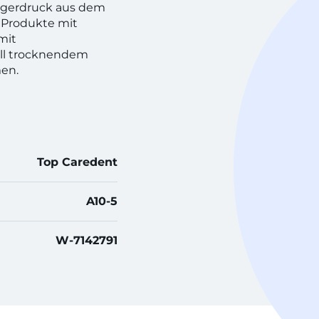
gerdruck aus dem
. Produkte mit
 mit
ll trocknendem
en.
Top Caredent
A10-5
W-7142791