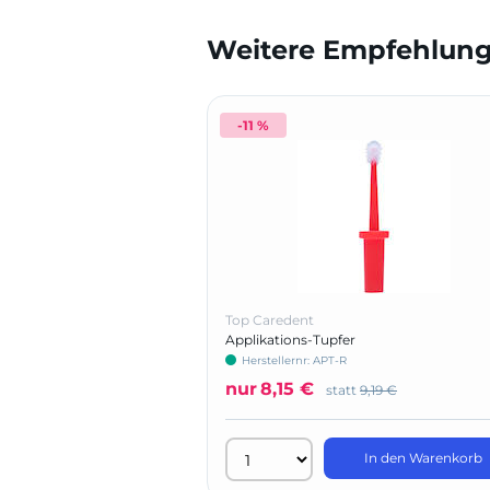
Weitere Empfehlunge
-11 %
Top Caredent
Applikations-Tupfer
Herstellernr: APT-R
nur
8,15 €
statt
9,19 €
In den Warenkorb