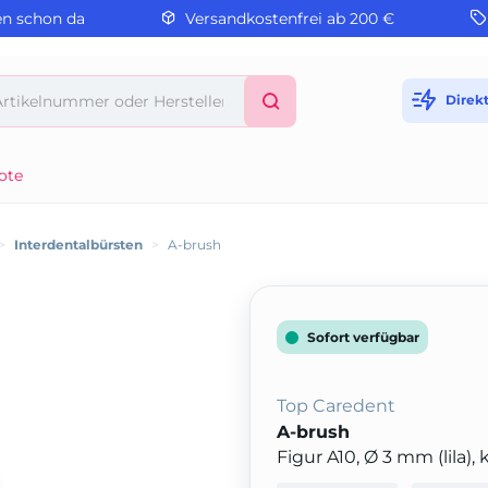
en schon da
Versandkostenfrei ab 200 €
Direk
ote
>
Interdentalbürsten
>
A-brush
Sofort verfügbar
Top Caredent
A-brush
Figur A10, Ø 3 mm (lila)