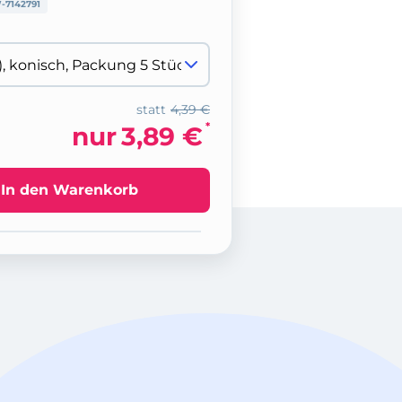
-7142791
statt
4,39 €
*
nur
3,89 €
In den Warenkorb