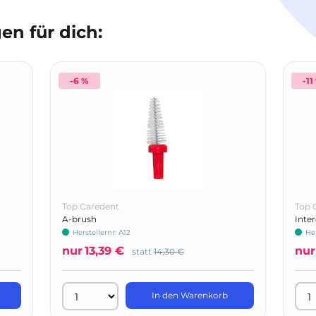
n für dich:
-6 %
-11
Top Caredent
Top 
A-brush
Inte
Herstellernr: A12
Her
nur
13,39 €
nur
statt
14,30 €
In den Warenkorb