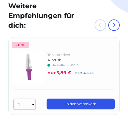
Weitere
Empfehlungen für
dich:
-11 %
Top Caredent
A-brush
Herstellernr: A10-5
nur
3,89 €
statt
4,39 €
In den Warenkorb