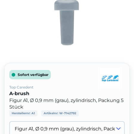
Sofort verfügbar
Top Caredent
A-brush
Figur A1, Ø 0,9 mm (grau), zylindrisch, Packung 5
Stück
Herstellernr:
A1
Artikelnr:
W-7142792