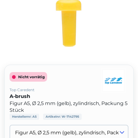
Nicht vorrätig
Top Caredent
A-brush
Figur A5, Ø 2,5 mm (gelb), zylindrisch, Packung 5
Stück
Herstellernr:
A5
Artikelnr:
W-7142795