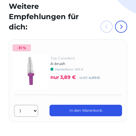
Weitere
Empfehlungen für
dich:
-11 %
Top Caredent
A-brush
Herstellernr: A10-5
nur
3,89 €
statt
4,39 €
In den Warenkorb