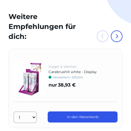
Weitere
Empfehlungen für
dich:
Hager & Werken
Carebrush® white - Display
Herstellernr: 635204
nur
38,93 €
In den Warenkorb