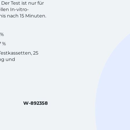
er Test ist nur für
len In-vitro-
is nach 15 Minuten.
 %
7 %
Testkassetten, 25
ng und
W-892358