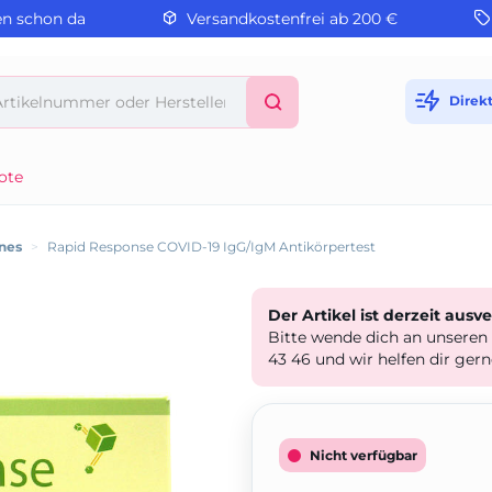
en schon da
Versandkostenfrei ab 200 €
Direk
ote
nes
>
Rapid Response COVID-19 IgG/IgM Antikörpertest
Der Artikel ist derzeit ausv
Bitte wende dich an unseren
43 46 und wir helfen dir gern
Nicht verfügbar