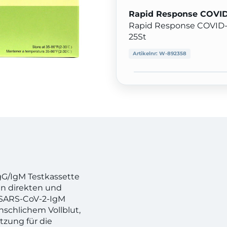
Rapid Response COVID-
Rapid Response COVID-1
25St
Artikelnr:
W-892358
gG/IgM Testkassette
den direkten und
-SARS-CoV-2-IgM
schlichem Vollblut,
tzung für die