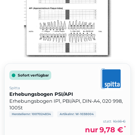
Sofort verfügbar
Spitta
Erhebungsbogen PSI/API
Erhebungsbogen IP1, PBI/API, DIN-A4, 020 998,
100St
Herstellernr:
1007024834
Artikelnr:
W-1038004
statt
10,93 €
*
nur
9,78 €