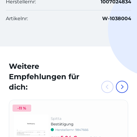
Herstellernr:
1007024834
Artikelnr:
W-1038004
Weitere
Empfehlungen für
dich:
-11 %
Spitta
Bestätigung
Herstellernr: 9847666