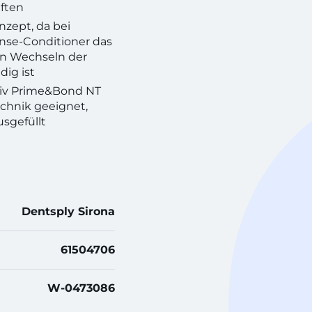
ften
zept, da bei
se-Conditioner das
in Wechseln der
ig ist
siv Prime&Bond NT
echnik geeignet,
usgefüllt
Dentsply Sirona
61504706
W-0473086