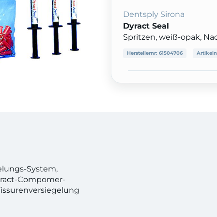
Dentsply Sirona
Dyract Seal
Spritzen, weiß-opak, Na
Herstellernr:
61504706
Artikeln
elungs-System,
Dyract-Compomer-
Fissurenversiegelung