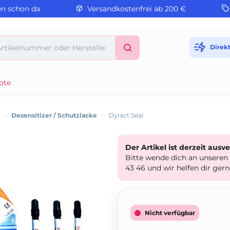
en schon da
Versandkostenfrei ab 200 €
Direk
ote
>
Desensitizer / Schutzlacke
>
Dyract Seal
Der Artikel ist derzeit ausv
Bitte wende dich an unseren
43 46 und wir helfen dir gern
Nicht verfügbar