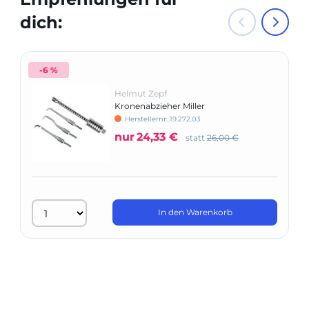
dich:
-6 %
Helmut Zepf
Kronenabzieher Miller
Herstellernr: 19.272.03
nur
24,33 €
statt
26,00 €
In den Warenkorb