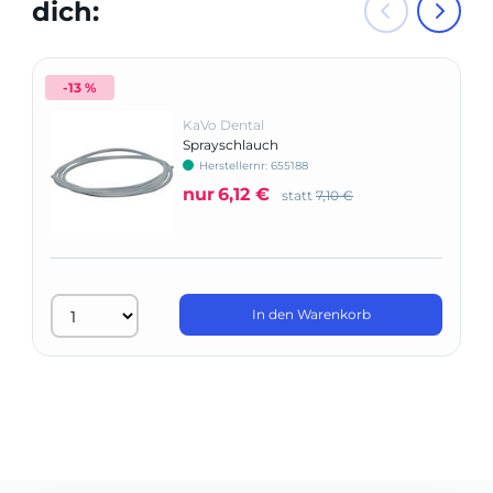
dich:
-13 %
KaVo Dental
Sprayschlauch
Herstellernr: 655188
nur
6,12 €
statt
7,10 €
In den Warenkorb