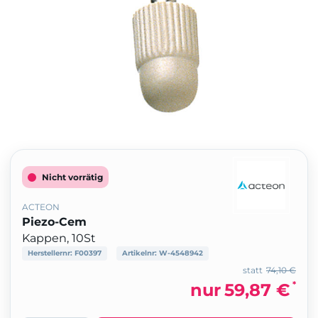
Nicht vorrätig
ACTEON
Piezo-Cem
Kappen, 10St
Herstellernr:
F00397
Artikelnr:
W-4548942
statt
74,10 €
*
nur
59,87 €