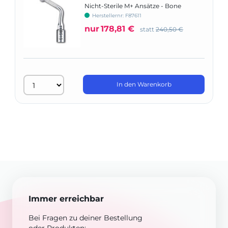
Nicht-Sterile M+ Ansätze - Bone
Surgery (BS)
Herstellernr: F87611
nur
178,81 €
statt
240,50 €
In den Warenkorb
Immer erreichbar
Bei Fragen zu deiner Bestellung