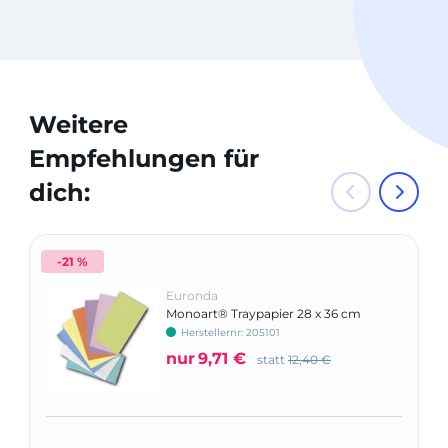
Weitere
Empfehlungen für
dich:
-21 %
Euronda
Monoart® Traypapier 28 x 36 cm
Herstellernr: 205101
nur
9,71 €
statt
12,40 €