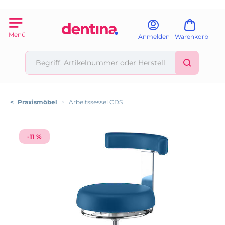
Menü
Anmelden
Warenkorb
<
Praxismöbel
>
Arbeitssessel CDS
-11 %