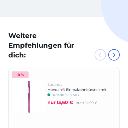
Weitere
Empfehlungen für
dich:
-8 %
Euronda
Monoart® Einmalzahnbürsten mit
Pasta
Herstellernr: 185113
nur
13,60 €
statt
14,90 €