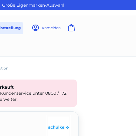
Große Eigenmarken-Auswahl
tbestellung
Anmelden
otion
erkauft
 Kundenservice unter 0800 / 172
e weiter.