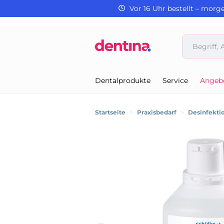
Vor 16 Uhr bestellt – morg
Dentalprodukte
Service
Angeb
Startseite
>
Praxisbedarf
>
Desinfektio