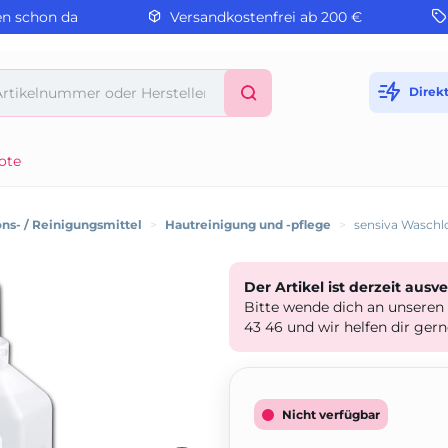
en schon da
Versandkostenfrei ab 200 €
Direk
ote
ns- / Reinigungsmittel
>
Hautreinigung und -pflege
>
sensiva Waschl
Der Artikel ist derzeit ausv
Bitte wende dich an unseren
43 46 und wir helfen dir gern
Nicht verfügbar