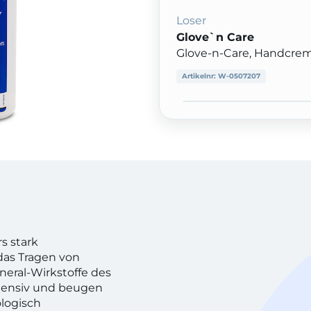
Loser
Glove`n Care
Glove-n-Care, Handcrem
Artikelnr:
W-0507207
s stark
das Tragen von
eral-Wirkstoffe des
tensiv und beugen
logisch