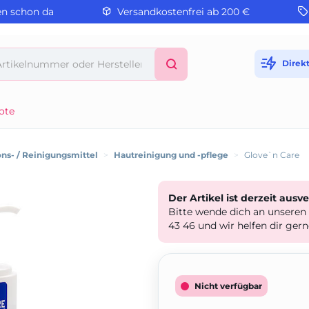
en schon da
Versandkostenfrei ab 200 €
Direk
ote
ns- / Reinigungsmittel
>
Hautreinigung und -pflege
>
Glove`n Care
Der Artikel ist derzeit ausv
Bitte wende dich an unseren
43 46 und wir helfen dir gern
Nicht verfügbar