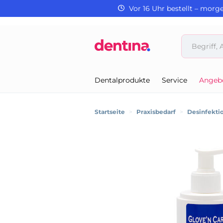
Vor 16 Uhr bestellt – morg
Dentalprodukte
Service
Angeb
Startseite
>
Praxisbedarf
>
Desinfektio