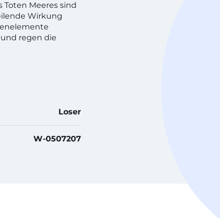
s Toten Meeres sind
eilende Wirkung
urenelemente
 und regen die
Loser
W-0507207