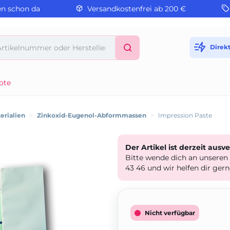
en schon da
Versandkostenfrei ab 200 €
Direk
ote
rialien
>
Zinkoxid-Eugenol-Abformmassen
>
Impression Paste
Der Artikel ist derzeit ausv
Bitte wende dich an unseren
43 46 und wir helfen dir gern
Nicht verfügbar