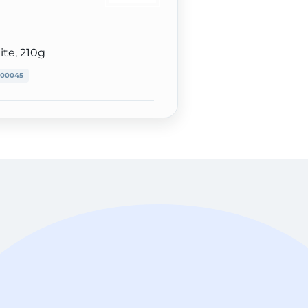
te, 210g
00045