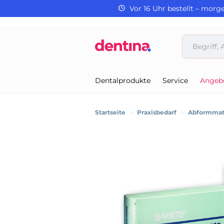
Vor 16 Uhr bestellt – morg
Dentalprodukte
Service
Angeb
Startseite
>
Praxisbedarf
>
Abformmate