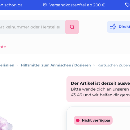
en schon da
Versandkostenfrei ab 200 €
Direk
ote
rialien
>
Hilfsmittel zum Anmischen / Dosieren
>
Kartuschen Zubehö
Der Artikel ist derzeit ausv
Bitte wende dich an unseren
43 46 und wir helfen dir gern
Nicht verfügbar