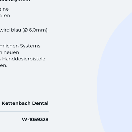
eine
eren
wird blau (Ø 6,0mm),
mlichen Systems
em neuen
 Handdosierpistole
en.
Kettenbach Dental
W-1059328