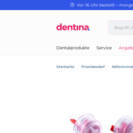
Vor 16 Uhr bestellt – morg
Dentalprodukte
Service
Angeb
Startseite
>
Praxisbedarf
>
Abformmate