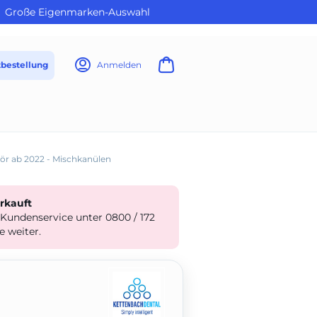
Große Eigenmarken-Auswahl
tbestellung
Anmelden
r ab 2022 - Mischkanülen
erkauft
 Kundenservice unter 0800 / 172
e weiter.