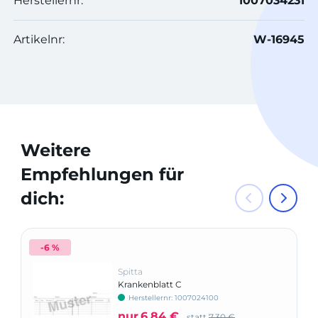
Herstellernr:
1007034231
Artikelnr:
W-16945
Weitere
Empfehlungen für
dich:
-6 %
Spitta
Krankenblatt C
Herstellernr: 1007024100
nur
6,84 €
statt
7,30 €