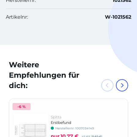
Herstellernr:
1021562
Artikelnr:
W-1021562
Weitere
Empfehlungen für
dich:
-6 %
Spitta
Erstbefund
Herstellernr: 1007034149
nur
10,77 €
statt
11,51 €