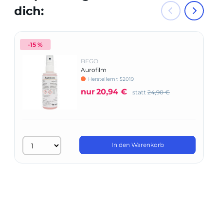
dich:
-15 %
BEGO
Aurofilm
Herstellernr: 52019
nur
20,94 €
statt
24,90 €
In den Warenkorb