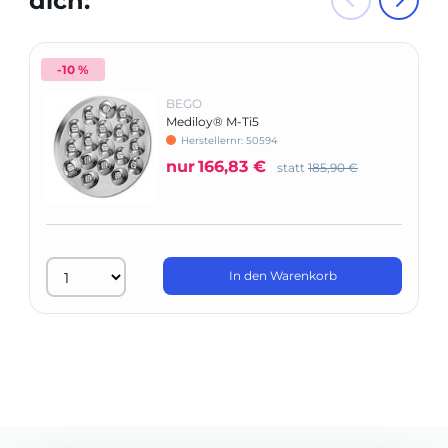
dich:
-10 %
BEGO
Mediloy® M-Ti5
Herstellernr: 50594
nur
166,83 €
statt
185,90 €
In den Warenkorb