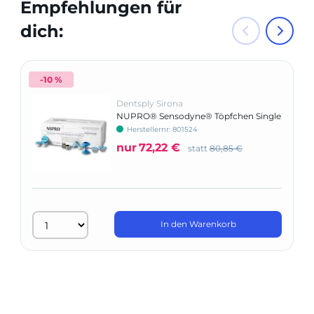
Empfehlungen für
dich:
-10 %
Dentsply Sirona
NUPRO® Sensodyne® Töpfchen Single
Dose ohne Fluorid
Herstellernr: 801524
nur
72,22 €
statt
80,85 €
In den Warenkorb