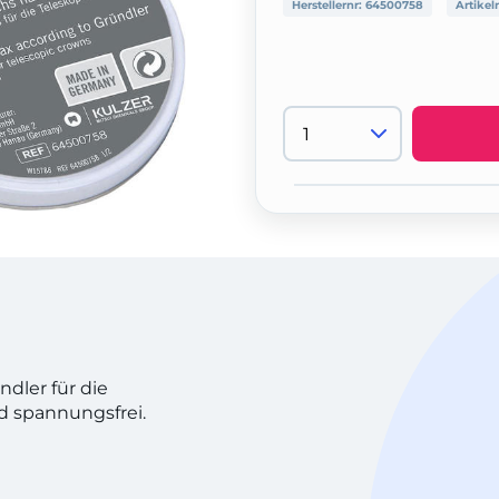
Herstellernr:
64500758
Artikel
dler für die
 spannungsfrei.