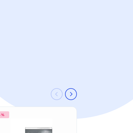
4 %
-21 %