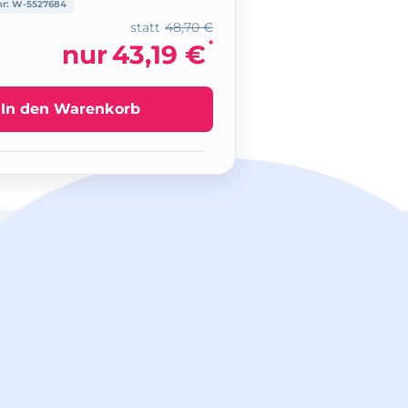
nr:
W-5527684
statt
48,70 €
*
nur
43,19 €
In den Warenkorb