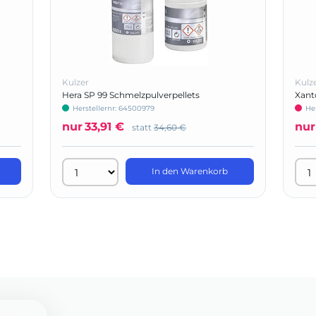
Kulzer
Kulz
Hera SP 99 Schmelzpulverpellets
Xant
Herstellernr: 64500979
He
nur
33,91 €
nur
statt
34,60 €
In den Warenkorb