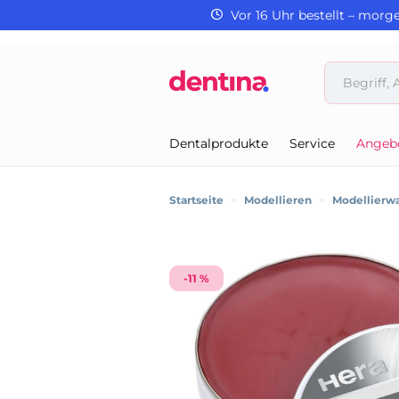
Vor 16 Uhr bestellt – morg
Dentalprodukte
Service
Angeb
Startseite
>
Modellieren
>
Modellierw
-11 %