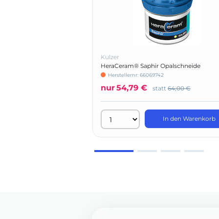
Kulzer
HeraCeram® Saphir Opalschneide
Herstellernr: 66069742
nur
54,79 €
statt
64,00 €
In den Warenkorb