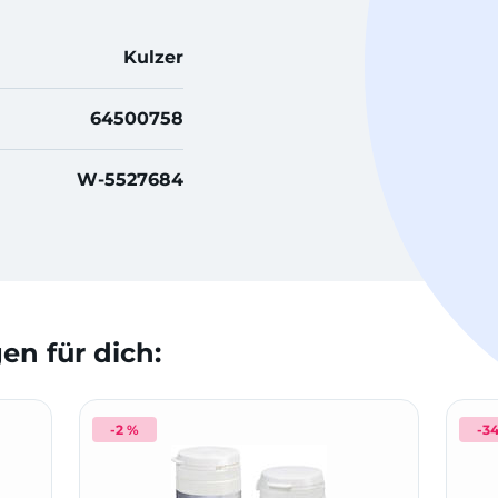
Kulzer
64500758
W-5527684
n für dich:
-2 %
-3