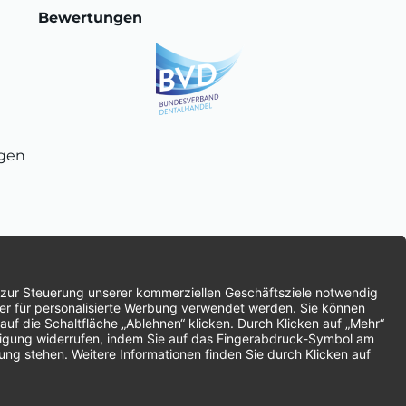
Bewertungen
ngen
chnung
SEPA-Lastschrift
Vorkasse