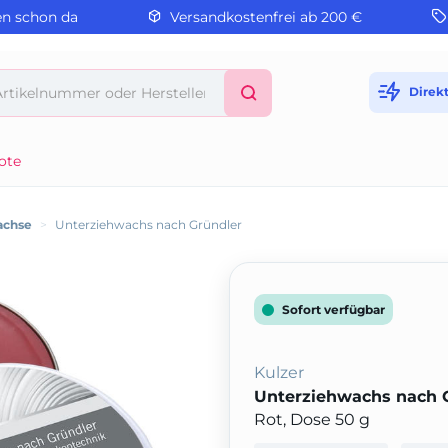
en schon da
Versandkostenfrei ab 200 €
Direk
ote
achse
>
Unterziehwachs nach Gründler
Sofort verfügbar
Kulzer
Unterziehwachs nach 
Rot, Dose 50 g