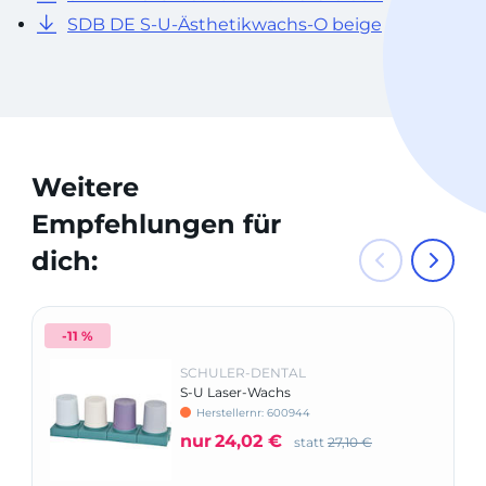
SDB DE S-U-Ästhetikwachs-O beige
Weitere
Empfehlungen für
dich:
-11 %
SCHULER-DENTAL
S-U Laser-Wachs
Herstellernr: 600944
nur
24,02 €
statt
27,10 €