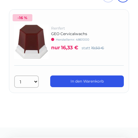
-16 %
Renfert
GEO Cervicalwachs
Herstellernr: 4861000
nur
16,33 €
statt
19,50 €
In den Warenkorb