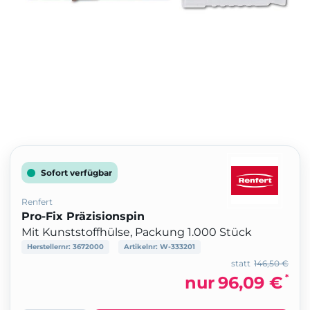
Sofort verfügbar
Renfert
Pro-Fix Präzisionspin
Mit Kunststoffhülse, Packung 1.000 Stück
Herstellernr:
3672000
Artikelnr:
W-333201
statt
146,50 €
*
nur
96,09 €