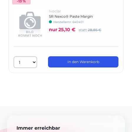
-13 %
Ivoclar
SR Nexco® Paste Margin
Herstellernr: 640401
nur
25,10 €
statt
28,85 €
In den Warenkorb
Immer erreichbar