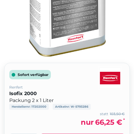
Sofort verfügbar
Renfert
Isofix 2000
Packung 2 x 1 Liter
Herstellernr:
17202000
Artikelnr:
W-5793286
statt
103,50 €
*
nur
66,25 €