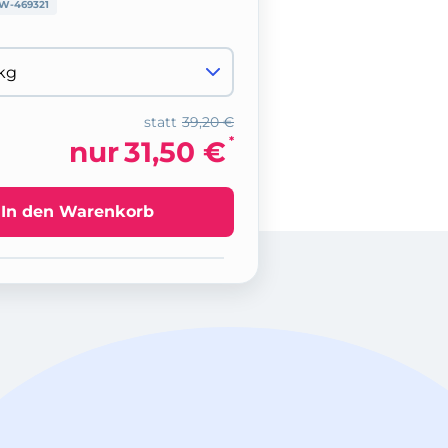
W-469321
statt
39,20 €
*
nur
31,50 €
In den Warenkorb