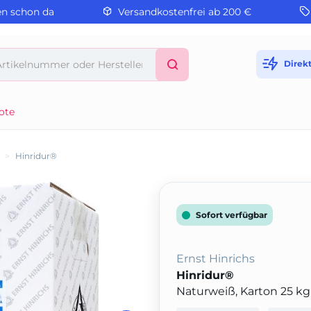
en schon da
Versandkostenfrei ab 200 €
Direk
ote
>
Hinridur®
Sofort verfügbar
Ernst Hinrichs
Hinridur®
Naturweiß, Karton 25 kg