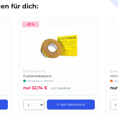
n für dich:
-37 %
Ernst Hinrichs
Erns
Dublierklebeband
Hinri
Herstellernr: 891007
He
nur
32,74 €
nur
statt
52,00 €
In den Warenkorb