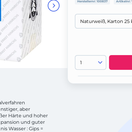
Herstellernr:
100837
Artikelnr:
alverfahren
nstiger, aber
ßer Härte und hoher
Expansion und guter
nis Wasser : Gips =