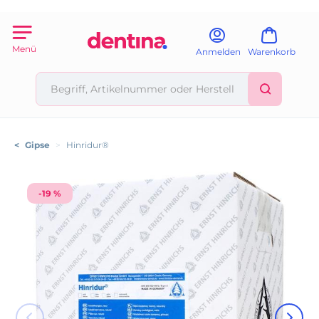
Menü
Anmelden
Warenkorb
<
Gipse
>
Hinridur®
-19 %