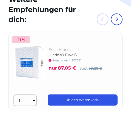
Empfehlungen für
dich:
-11 %
Ernst Hinrichs
Hinrizit® E weiß
Herstellernr: 102251
nur
87,05 €
statt
98,20 €
In den Warenkorb