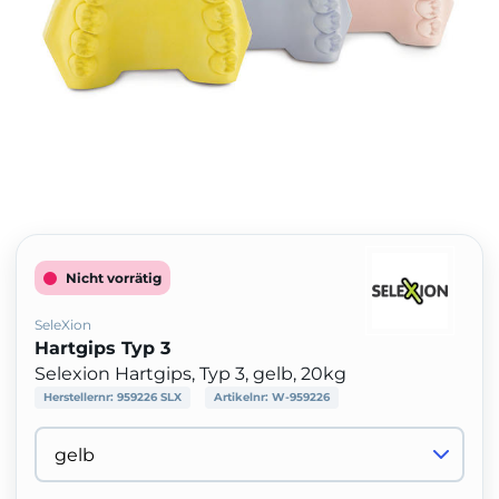
Nicht vorrätig
SeleXion
Hartgips Typ 3
Selexion Hartgips, Typ 3, gelb, 20kg
Herstellernr:
959226 SLX
Artikelnr:
W-959226