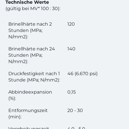
Technische Werte
(gültig bei MV* 100 : 30):
Brinellhärte nach 2
120
Stunden (MPa;
N/mm2):
Brinellhärte nach 24
140
Stunden (MPa;
N/mm2):
Druckfestigkeit nach 1
46 (6.670 psi)
Stunde (MPa; N/mm2):
Abbindeexpansion
0,15
(%):
Entformungszeit
20 - 30
(min):
Verarbeitungszeit
4,0 - 5,0