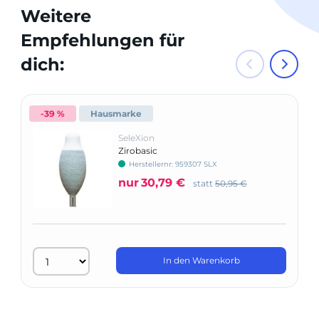
Weitere
Empfehlungen für
dich:
-39 %
Hausmarke
SeleXion
Zirobasic
Herstellernr: 959307 SLX
nur
30,79 €
statt
50,95 €
In den Warenkorb