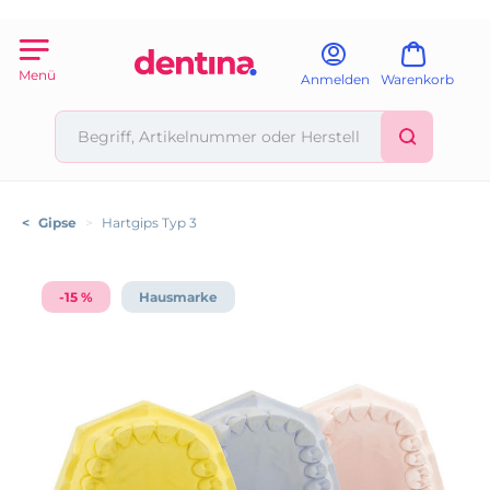
Menü
Anmelden
Warenkorb
<
Gipse
>
Hartgips Typ 3
-15 %
Hausmarke