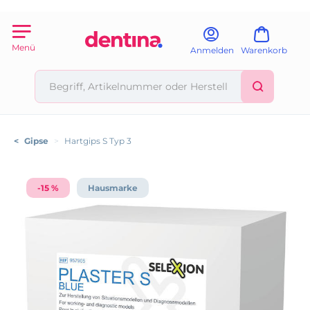
Menü
Anmelden
Warenkorb
<
Gipse
>
Hartgips S Typ 3
-15 %
Hausmarke