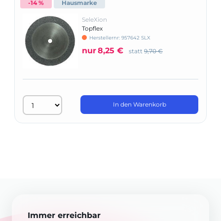
-14 %
Hausmarke
SeleXion
Topflex
Herstellernr: 957642 SLX
nur
8,25 €
statt
9,70 €
In den Warenkorb
Immer erreichbar